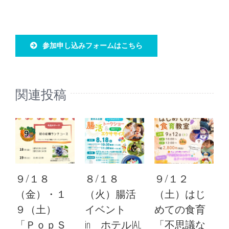
参加申し込みフォームはこちら
関連投稿
９/１８
８/１８
９/１２
（金）・１
（火）腸活
（土）はじ
９（土）
イベント
めての食育
「ＰｏｐＳ
in ホテルJAL
「不思議な