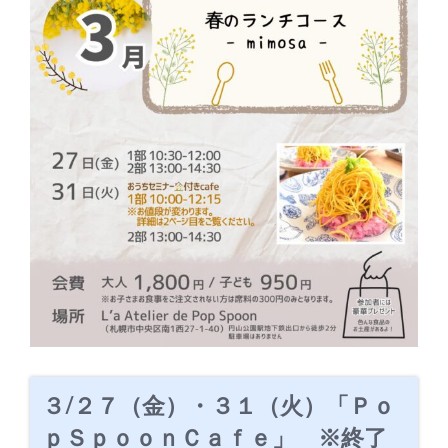
３/２７（金）・３１（火）「Ｐｏ
ｐＳｐｏｏｎＣａｆｅ」 ※終了