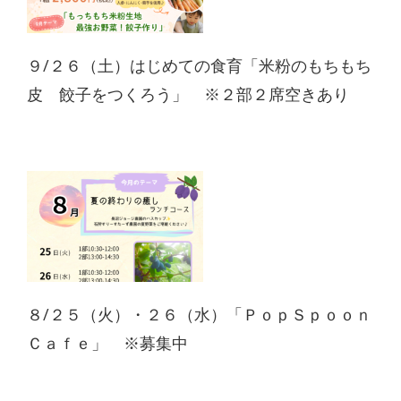
９/２６（土）はじめての食育「米粉のもちもち
皮 餃子をつくろう」 ※２部２席空きあり
８/２５（火）・２６（水）「ＰｏｐＳｐｏｏｎ
Ｃａｆｅ」 ※募集中