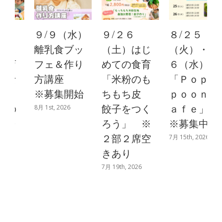
９/９（水）
９/２６
８/２５
離乳食ブッ
（土）はじ
（火）・２
フェ＆作り
めての食育
６（水）
方講座
「米粉のも
「ＰｏｐＳ
※募集開始
ちもち皮
ｐｏｏｎＣ
餃子をつく
ａｆｅ」
8月 1st, 2026
ろう」 ※
※募集中
２部２席空
7月 15th, 2026
8
きあり
7月 19th, 2026