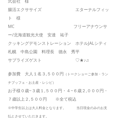
式会社 様
腸活エクササイズ エターナルフィッ
ト 様
MC フリーアナウンサ
ー/北海道観光大使 安達 祐子
クッキングデモンストレーション ホテルJALシティ
札幌 中島公園 料理長 德永 秀平
サプライズゲスト ♡★♪♫
参加費 大人１名３,５００円
（トークショーご参加・ラン
チブッフェ・お土産・レシピ）
お子様０歳~３歳１,５００円・４~６歳２,０００円・
７歳以上２,５００円 ※全て税込
※中学生以上は大人料金となります。 当日現金のみのお支
払とさせていただきます。